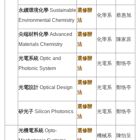
永續環境化學
Sustainable
選修辦
化學系
蔡惠旭
Environmental Chemistry
法
尖端材料化學
Advanced
選修辦
化學系
陳家原
Materials Chemistry
法
光電系統
Optic and
選修辦
光電系
鄭恪亭
Photonic System
法
選修辦
光電設計
Optical Design
光電系
鄭恪亭
法
選修辦
矽光子
Silicon Photonics
光電系
鄭恪亭
法
光機電系統
Opto-
選修辦
機械系
陳怡呈