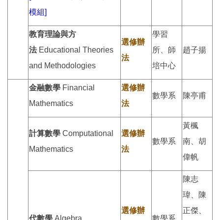
模組]
教育理論與方
學習
選修辦
法
Educational Theories
所、師
趙子揚
法
and Methodologies
培中心
金融數學
Financial
選修辦
數學系
陳亭甫
Mathematics
法
黃楓
計算數學
Computational
選修辦
數學系
南、胡
Mathematics
法
偉帆
陳志
瑋、陳
選修辦
正傑、
代數學
Algebra
數學系