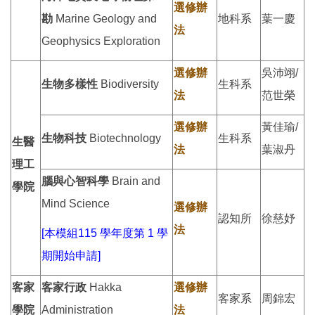
選修辦
勘
Marine Geology and
地科系
葉一慶
法
Geophysics Exploration
選修辦
吳沛翊/
生物多樣性
Biodiversity
生科系
法
范世榮
選修辦
黃佳瑜/
生物科技
Biotechnology
生科系
生醫
法
葉淑丹
理工
腦與心智科學
Brain and
學院
Mind Science
選修辦
認知所
徐慈妤
法
[本模組115 學年度第 1 學
期開始申請]
客家
客家行政
Hakka
選修辦
客家系
周錦宏
學院
Administration
法