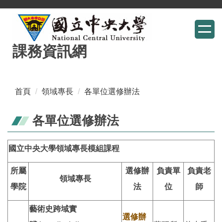
跳
到
主
課務資訊網
要
內
容
區
首頁
領域專長
各單位選修辦法
各單位選修辦法
國立中央大學領域專長模組課程
所屬
選修辦
負責單
負責老
領域專長
學院
法
位
師
藝術史跨域實
選修辦