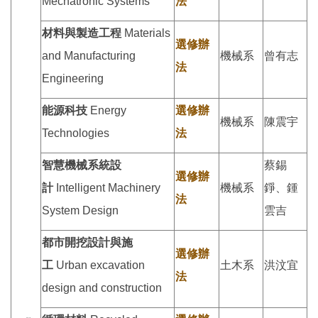
Mechatronic Systems
法
材料與製造工程
Materials
選修辦
and Manufacturing
機械系
曾有志
法
Engineering
能源科技
Energy
選修辦
機械系
陳震宇
Technologies
法
智慧機械系統設
蔡錫
選修辦
計
Intelligent Machinery
機械系
錚、鍾
法
System Design
雲吉
都市開挖設計與施
選修辦
工
Urban excavation
土木系
洪汶宜
法
design and construction