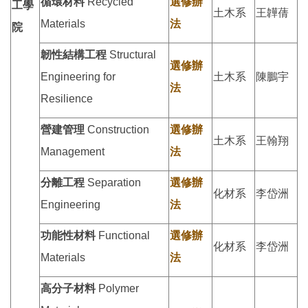
循環材料
Recycled
選修辦
工學
土木系
王韡蒨
Materials
法
院
韌性結構工程
Structural
選修辦
Engineering for
土木系
陳鵬宇
法
Resilience
營建管理
Construction
選修辦
土木系
王翰翔
Management
法
分離工程
Separation
選修辦
化材系
李岱洲
Engineering
法
功能性材料
Functional
選修辦
化材系
李岱洲
Materials
法
高分子材料
Polymer