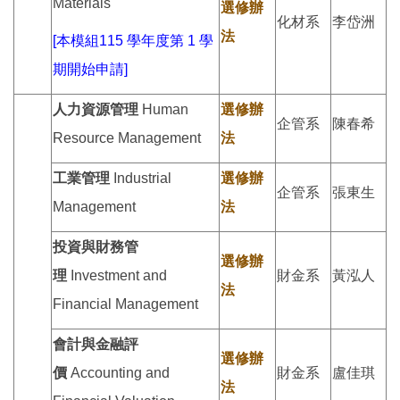
Materials
選修辦
化材系
李岱洲
法
[本模組115 學年度第 1 學
期開始申請]
人力資源管理
Human
選修辦
企管系
陳春希
Resource Management
法
工業管理
Industrial
選修辦
企管系
張東生
Management
法
投資與財務管
選修辦
理
Investment and
財金系
黃泓人
法
Financial Management
會計與金融評
選修辦
價
Accounting and
財金系
盧佳琪
法