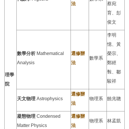
法
蔡宛
育、彭
俊文
李明
憶、黃
數學分析
Mathematical
選修辦
榮宗、
數學系
Analysis
法
鄭經
斅、鄒
理學
駿祥
院
選修辦
天文物理
Astrophysics
物理系
饒兆聰
法
凝態物理
Condensed
選修辦
物理系
林孟凱
Matter Physics
法